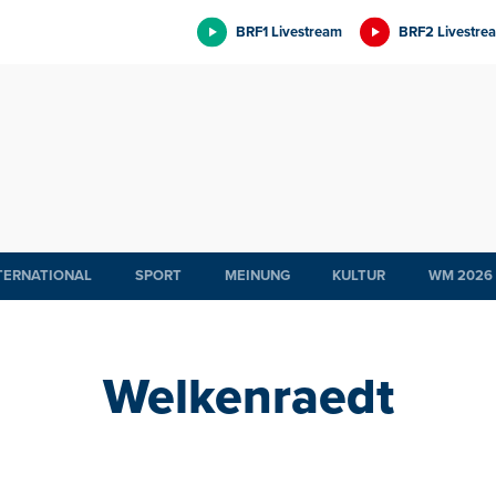
BRF1 Livestream
BRF2 Livestre
TERNATIONAL
SPORT
MEINUNG
KULTUR
WM 2026
Welkenraedt