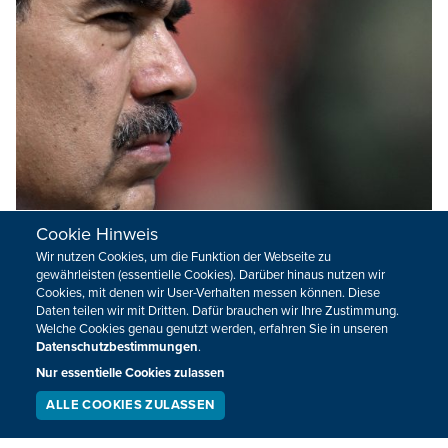
Cookie Hinweis
Maduro erklärt sich vor Gericht für nicht
Wir nutzen Cookies, um die Funktion der Webseite zu
schuldig
gewährleisten (essentielle Cookies). Darüber hinaus nutzen wir
Cookies, mit denen wir User-Verhalten messen können. Diese
Der von den USA gefangen genommene venezolanische
Daten teilen wir mit Dritten. Dafür brauchen wir Ihre Zustimmung.
Staatschef Maduro hat sich vor einem New Yorker Gericht
Welche Cookies genau genutzt werden, erfahren Sie in unseren
für nicht schuldig erklärt. Das berichtete unter anderem die
Datenschutzbestimmungen
.
"New York Times" aus dem Gerichtssaal, wo der wegen
Nur essentielle Cookies zulassen
Drogendelikten angeklagte 63-Jährige zu einer ersten
ALLE COOKIES ZULASSEN
SERVICE
LIVESTREAM
PODCAST
Anhörung vorgeführt wurde.
SUCHEN