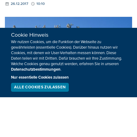
26.12.2017
10:10
Cookie Hinweis
Wir nutzen Cookies, um die Funktion der Webseite zu
gewährleisten (essentielle Cookies). Darüber hinaus nutzen wir
Cookies, mit denen wir User-Verhalten messen können. Diese
Daten teilen wir mit Dritten. Dafür brauchen wir Ihre Zustimmung.
Welche Cookies genau genutzt werden, erfahren Sie in unseren
Datenschutzbestimmungen
.
Nur essentielle Cookies zulassen
ALLE COOKIES ZULASSEN
SERVICE
LIVESTREAM
PODCAST
SUCHEN
Papst schaltet sich in Weihnachtsbotschaft
in Jerusalem-Krise ein
Papst Franziskus hat in seiner Weihnachtsbotschaft auf die
Jerusalem-Krise Bezug genommen und vor einer weiteren