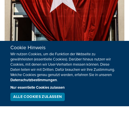
Cookie Hinweis
Wir nutzen Cookies, um die Funktion der Webseite zu
gewährleisten (essentielle Cookies). Darüber hinaus nutzen wir
Cookies, mit denen wir User-Verhalten messen können. Diese
Daten teilen wir mit Dritten. Dafür brauchen wir Ihre Zustimmung.
Brüssel lässt sich von Ankara im Visa-Streit
Welche Cookies genau genutzt werden, erfahren Sie in unseren
nicht erpressen
Datenschutzbestimmungen
.
Nur essentielle Cookies zulassen
Im Visa-Streit mit der Türkei will die EU-Kommission
keinerlei Ultimatum akzeptieren. Wenn die Türkei die
ALLE COOKIES ZULASSEN
SERVICE
LIVESTREAM
PODCAST
Liberalisierung haben möchte, müssten die Vorgaben
SUCHEN
erfüllt werden, betonte eine Sprecherin in Brüssel.
01.08.2016 - 15:35