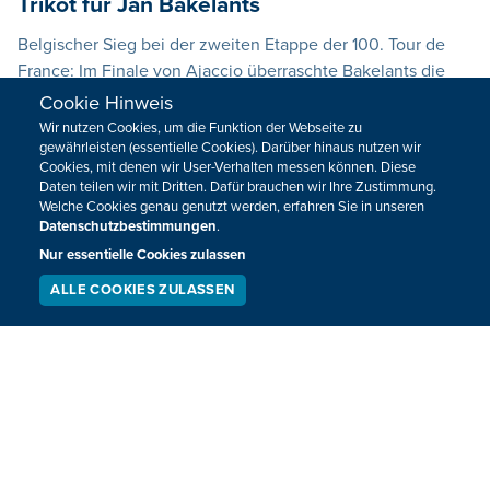
Trikot für Jan Bakelants
Belgischer Sieg bei der zweiten Etappe der 100. Tour de
France: Im Finale von Ajaccio überraschte Bakelants die
Sprinter mit einem Alleingang und übernahm mit seinem
Cookie Hinweis
Etappensieg gleichzeitig das Gelbe Trikot des
Wir nutzen Cookies, um die Funktion der Webseite zu
Gesamtspitzenreiters.
gewährleisten (essentielle Cookies). Darüber hinaus nutzen wir
Cookies, mit denen wir User-Verhalten messen können. Diese
30.06.2013
17:43
Daten teilen wir mit Dritten. Dafür brauchen wir Ihre Zustimmung.
Welche Cookies genau genutzt werden, erfahren Sie in unseren
Datenschutzbestimmungen
.
Nur essentielle Cookies zulassen
ALLE COOKIES ZULASSEN
SERVICE
LIVESTREAM
PODCAST
SUCHEN