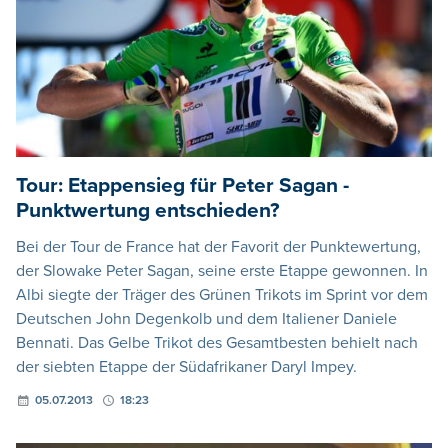
Tour: Etappensieg für Peter Sagan -
Punktwertung entschieden?
Bei der Tour de France hat der Favorit der Punktewertung,
der Slowake Peter Sagan, seine erste Etappe gewonnen. In
Albi siegte der Träger des Grünen Trikots im Sprint vor dem
Deutschen John Degenkolb und dem Italiener Daniele
Bennati. Das Gelbe Trikot des Gesamtbesten behielt nach
der siebten Etappe der Südafrikaner Daryl Impey.
05.07.2013
18:23