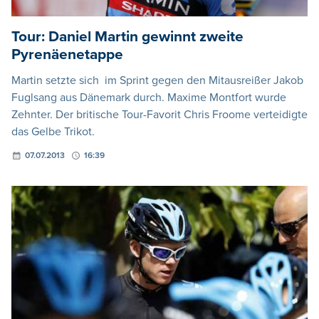
Tour: Daniel Martin gewinnt zweite
Pyrenäenetappe
Martin setzte sich im Sprint gegen den Mitausreißer Jakob
Fuglsang aus Dänemark durch. Maxime Montfort wurde
Zehnter. Der britische Tour-Favorit Chris Froome verteidigte
das Gelbe Trikot.
07.07.2013
16:39