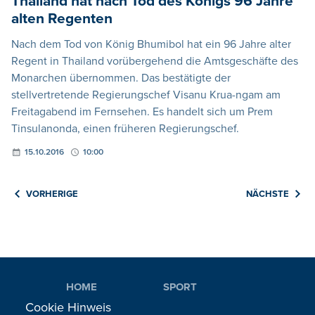
Thailand hat nach Tod des Königs 96 Jahre
alten Regenten
Nach dem Tod von König Bhumibol hat ein 96 Jahre alter
Regent in Thailand vorübergehend die Amtsgeschäfte des
Monarchen übernommen. Das bestätigte der
stellvertretende Regierungschef Visanu Krua-ngam am
Freitagabend im Fernsehen. Es handelt sich um Prem
Tinsulanonda, einen früheren Regierungschef.
15.10.2016
10:00
VORHERIGE
NÄCHSTE
HOME
SPORT
REGIONAL
MEINUNG
Cookie Hinweis