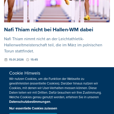
Nafi Thiam nicht bei Hallen-WM dabei
Nafi Thiam nimmt nicht an der Leichtathletik-
Hallenweltmeisterschaft teil, die im März im polnischen
Torun stattfindet.
15.01.2026
15:45
Cookie Hinweis
Wir nutzen Cookies, um die Funktion der Webseite zu
gewährleisten (essentielle Cookies). Darüber hinaus nutzen wir
Cookies, mit denen wir User-Verhalten messen können. Diese
Daten teilen wir mit Dritten. Dafür brauchen wir Ihre Zustimmung.
Welche Cookies genau genutzt werden, erfahren Sie in unseren
Datenschutzbestimmungen
.
Nur essentielle Cookies zulassen