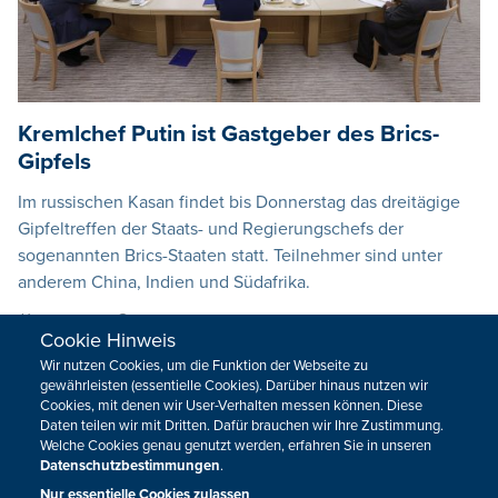
Kremlchef Putin ist Gastgeber des Brics-
Gipfels
Im russischen Kasan findet bis Donnerstag das dreitägige
Gipfeltreffen der Staats- und Regierungschefs der
sogenannten Brics-Staaten statt. Teilnehmer sind unter
anderem China, Indien und Südafrika.
22.10.2024
09:28
Cookie Hinweis
Wir nutzen Cookies, um die Funktion der Webseite zu
gewährleisten (essentielle Cookies). Darüber hinaus nutzen wir
Zwölf Grundschulkinder in Südafrika bei
Cookies, mit denen wir User-Verhalten messen können. Diese
Unfall getötet
Daten teilen wir mit Dritten. Dafür brauchen wir Ihre Zustimmung.
Welche Cookies genau genutzt werden, erfahren Sie in unseren
Bei einem Verkehrsunfall in Südafrika sind zwölf
Datenschutzbestimmungen
.
Grundschulkinder ums Leben gekommen.
Nur essentielle Cookies zulassen