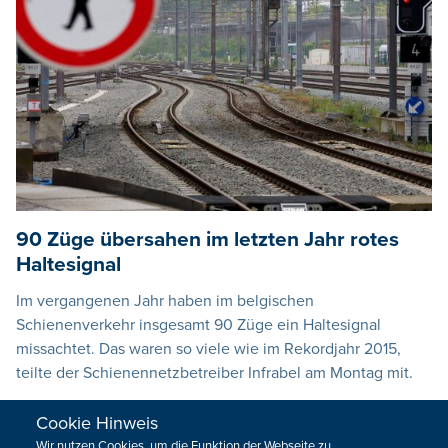
90 Züge übersahen im letzten Jahr rotes
Haltesignal
Im vergangenen Jahr haben im belgischen
Schienenverkehr insgesamt 90 Züge ein Haltesignal
missachtet. Das waren so viele wie im Rekordjahr 2015,
teilte der Schienennetzbetreiber Infrabel am Montag mit.
23.01.2017
17:01
Cookie Hinweis
Wir nutzen Cookies, um die Funktion der Webseite zu