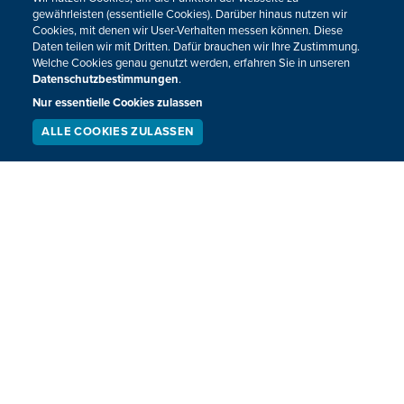
gewährleisten (essentielle Cookies). Darüber hinaus nutzen wir
Cookies, mit denen wir User-Verhalten messen können. Diese
Daten teilen wir mit Dritten. Dafür brauchen wir Ihre Zustimmung.
Welche Cookies genau genutzt werden, erfahren Sie in unseren
Datenschutzbestimmungen
.
Nur essentielle Cookies zulassen
ALLE COOKIES ZULASSEN
SERVICE
LIVESTREAM
PODCAST
SUCHEN
Neue Züge der Bahn werden mit
Überwachungskameras ausgestattet
Die SNCB will ihre Sicherheitsmaßnahmen langfristig
verstärken. Ab Ende 2018 sollen in den neuen Zügen
Tausende Überwachungskameras installiert werden.
19.01.2017
08:23