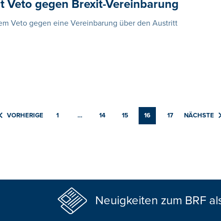
t Veto gegen Brexit-Vereinbarung
rem Veto gegen eine Vereinbarung über den Austritt
VORHERIGE
1
…
14
15
16
17
NÄCHSTE
Neuigkeiten zum BRF al