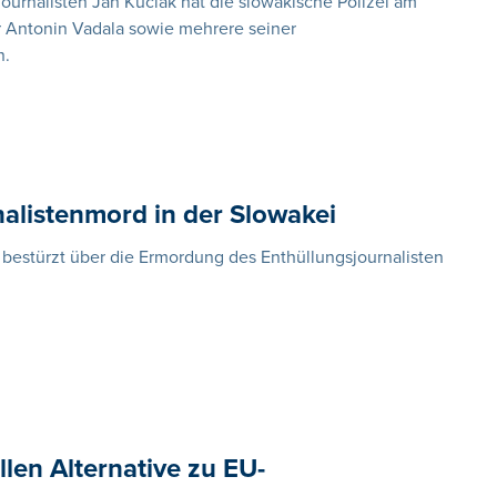
nalisten Jan Kuciak hat die slowakische Polizei am
 Antonin Vadala sowie mehrere seiner
n.
nalistenmord in der Slowakei
bestürzt über die Ermordung des Enthüllungsjournalisten
len Alternative zu EU-