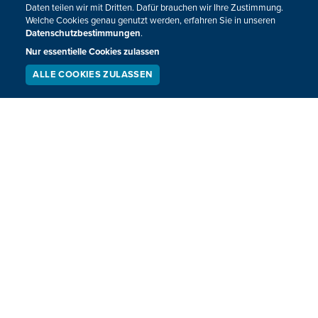
Die Hockey-Nationalmannschaft ist bei der
Daten teilen wir mit Dritten. Dafür brauchen wir Ihre Zustimmung.
Welche Cookies genau genutzt werden, erfahren Sie in unseren
Europameisterschaft in Mönchengladbach ausgeschieden.
Datenschutzbestimmungen
.
Die Red Lions unterlagen im letzten Gruppenspiel am
Nur essentielle Cookies zulassen
Dienstag Spanien mit 1:2.
ALLE COOKIES ZULASSEN
12.08.2025
16:45
SERVICE
LIVESTREAM
PODCAST
SUCHEN