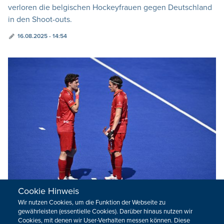
verloren die belgischen Hockeyfrauen gegen Deutschland
in den Shoot-outs.
16.08.2025 - 14:54
Cookie Hinweis
Wir nutzen Cookies, um die Funktion der Webseite zu
Red Lions bei Hockey-EM ausgeschieden
gewährleisten (essentielle Cookies). Darüber hinaus nutzen wir
Cookies, mit denen wir User-Verhalten messen können. Diese