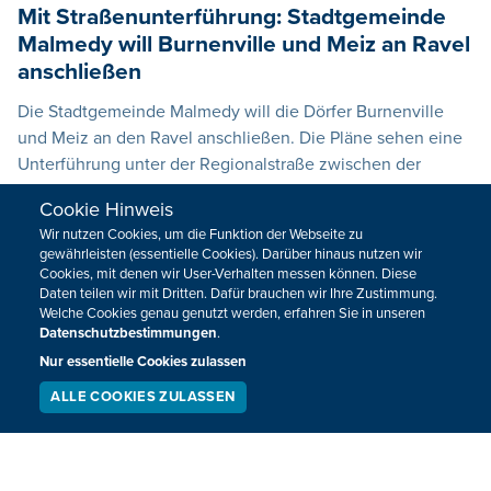
Mit Straßenunterführung: Stadtgemeinde
Malmedy will Burnenville und Meiz an Ravel
anschließen
Die Stadtgemeinde Malmedy will die Dörfer Burnenville
und Meiz an den Ravel anschließen. Die Pläne sehen eine
Unterführung unter der Regionalstraße zwischen der
Autobahnauffahrt Malmedy und Stavelot vor.
Cookie Hinweis
08.04.2022
11:09
Wir nutzen Cookies, um die Funktion der Webseite zu
gewährleisten (essentielle Cookies). Darüber hinaus nutzen wir
Cookies, mit denen wir User-Verhalten messen können. Diese
Daten teilen wir mit Dritten. Dafür brauchen wir Ihre Zustimmung.
Welche Cookies genau genutzt werden, erfahren Sie in unseren
Datenschutzbestimmungen
.
Nur essentielle Cookies zulassen
ALLE COOKIES ZULASSEN
SERVICE
LIVESTREAM
PODCAST
SUCHEN