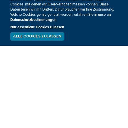
Cookies, mit denen wir User-Verhalten messen können. Diese
Daten teilen wir mit Dritten. Dafür brauchen wir Ihre Zustimmung.
Welche Cookies genau genutzt werden, erfahren Sie in unseren
Datenschutzbestimmungen
.
Nur essentielle Cookies zulassen
ALLE COOKIES ZULASSEN
SERVICE
LIVESTREAM
PODCAST
SUCHEN
Eupen laut Umfrage attraktiv
Die Eupener Innenstadt wird als attraktiv bewertet. Das
geht aus einer Umfrage in Eupen und in 110 deutschen
Städten hervor.
05.05.2023
16:12
VORHERIGE
NÄCHSTE