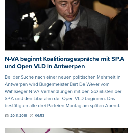
N-VA beginnt Koalitionsgespräche mit SP.A
und Open VLD in Antwerpen
Bei der Suche nach einer neuen politischen Mehrheit in
Antwerpen wird Bürgermeister Bart De Wever vom
Wahlsieger N-VA Verhandlungen mit den Sozialisten der
SP.A und den Liberalen der Open VLD beginnen. Das
bestätigten alle drei Parteien Montag am späten Abend.
20.11.2018
06:53