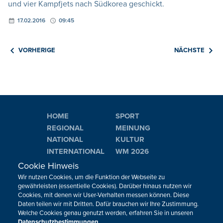
und vier Kampfjets nach Südkorea geschickt.
17.02.2016
09:45
VORHERIGE
NÄCHSTE
HOME
SPORT
REGIONAL
MEINUNG
NATIONAL
KULTUR
INTERNATIONAL
WM 2026
Cookie Hinweis
Wir nutzen Cookies, um die Funktion der Webseite zu
Neuigkeiten zum BRF als Newsletter
gewährleisten (essentielle Cookies). Darüber hinaus nutzen wir
Cookies, mit denen wir User-Verhalten messen können. Diese
Daten teilen wir mit Dritten. Dafür brauchen wir Ihre Zustimmung.
JETZT ANMELDEN
Welche Cookies genau genutzt werden, erfahren Sie in unseren
Datenschutzbestimmungen
.