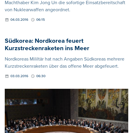
Machthaber Kim Jong Un die sofortige Einsatzbereitschaft
von Nuklearwaffen angeordnet.
04.03.2016
06:15
Südkorea: Nordkorea feuert
Kurzstreckenraketen ins Meer
Nordkoreas Mililtär hat nach Angaben Südkoreas mehrere
Kurzstreckenraketen über das offene Meer abgefeuert.
03.03.2016
06:30