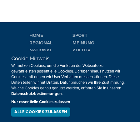
HOME
SPORT
REGIONAL
MEINUNG
NATIONAL
KULTUR
INTERNATIONAL
WM 2026
Cookie Hinweis
Wir nutzen Cookies, um die Funktion der Webseite zu
gewährleisten (essentielle Cookies). Darüber hinaus nutzen wir
Neuigkeiten zum BRF als Newsletter
Cookies, mit denen wir User-Verhalten messen können. Diese
Daten teilen wir mit Dritten. Dafür brauchen wir Ihre Zustimmung.
Welche Cookies genau genutzt werden, erfahren Sie in unseren
Datenschutzbestimmungen
.
JETZT ANMELDEN
Nur essentielle Cookies zulassen
ALLE COOKIES ZULASSEN
SERVICE
LIVESTREAM
PODCAST
SUCHEN
Sie haben noch Fragen oder Anmerkungen?