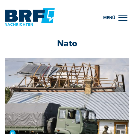
MENÜ
Nato