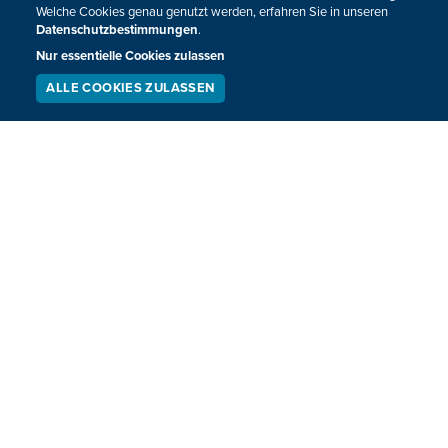
Welche Cookies genau genutzt werden, erfahren Sie in unseren
Datenschutzbestimmungen
.
Nur essentielle Cookies zulassen
ALLE COOKIES ZULASSEN
SERVICE
LIVESTREAM
PODCAST
SUCHEN
Trump und Rutte verkünden Einigung über
Waffenlieferung für die Ukraine
Nato-Generalsekretär Mark Rutte und US-Präsident Donald
Trump haben eine Vereinbarung über die Lieferung
zusätzlicher Waffen an die Ukraine verkündet. Diese