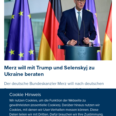
Merz will mit Trump und Selenskyj zu
Ukraine beraten
Der deutsche Bundeskanzler Merz will nach deutschen
Regierungsangaben am Mittwoch mit US-Präsident Trump,
Cookie Hinweis
dem ukrainischen Präsidenten Selenskyj und europäischen
Wir nutzen Cookies, um die Funktion der Webseite zu
Regierungschefs zum Ukraine-Krieg beraten.
gewährleisten (essentielle Cookies). Darüber hinaus nutzen wir
Cookies, mit denen wir User-Verhalten messen können. Diese
11.08.2025 - 16:35
Daten teilen wir mit Dritten. Dafür brauchen wir Ihre Zustimmung.