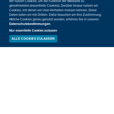
Wir nutzen Cookies, um die Funktion der Webseite zu
gewährleisten (essentielle Cookies). Darüber hinaus nutzen wir
Cookies, mit denen wir User-Verhalten messen können. Diese
Daten teilen wir mit Dritten. Dafür brauchen wir Ihre Zustimmung.
Welche Cookies genau genutzt werden, erfahren Sie in unseren
Datenschutzbestimmungen
.
Nur essentielle Cookies zulassen
ALLE COOKIES ZULASSEN
SERVICE
LIVESTREAM
PODCAST
SUCHEN
Siebenkampf nach zwei Disziplinen: Thiam
in Führung, Vidts auf Platz zwei
Bei der Leichtathletik-EM in München sind die belgischen
Siebenkämpferinnen Nafissatou Thiam und Noor Vidts am
Mittwoch gut in den Wettkampf gestartet.
17.08.2022
13:52
VORHERIGE
NÄCHSTE