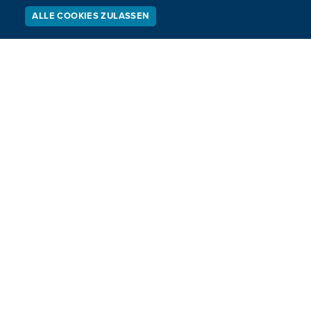
ALLE COOKIES ZULASSEN
SERVICE
LIVESTREAM
PODCAST
SUCHEN
Medienzentrum bietet Tablets zur Vor-Ort-
Nutzung an
Nutzer des Medienzentrums können ab sofort sechs neue
Tablets ausleihen.
05.12.2024
13:44
NÄCHSTE