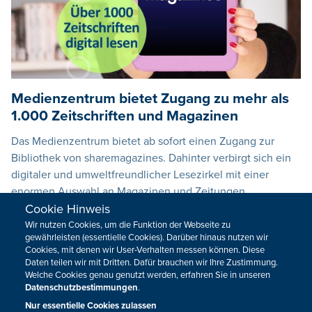
Medienzentrum bietet Zugang zu mehr als
1.000 Zeitschriften und Magazinen
Das Medienzentrum bietet ab sofort einen Zugang zur
Bibliothek von sharemagazines. Dahinter verbirgt sich ein
digitaler und umweltfreundlicher Lesezirkel mit einer
enormen Auswahl an Magazinen und Zeitungen.
Cookie Hinweis
25.03.2025
19:55
Wir nutzen Cookies, um die Funktion der Webseite zu
gewährleisten (essentielle Cookies). Darüber hinaus nutzen wir
Cookies, mit denen wir User-Verhalten messen können. Diese
Daten teilen wir mit Dritten. Dafür brauchen wir Ihre Zustimmung.
Welche Cookies genau genutzt werden, erfahren Sie in unseren
Datenschutzbestimmungen
.
Nur essentielle Cookies zulassen