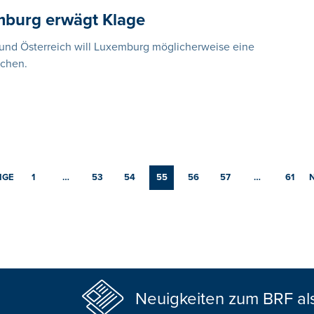
mburg erwägt Klage
und Österreich will Luxemburg möglicherweise eine
ichen.
IGE
1
…
53
54
55
56
57
…
61
Neuigkeiten zum BRF al