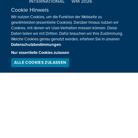
INTERNATIONAL
WM 2026
Cookie Hinweis
Wir nutzen Cookies, um die Funktion der Webseite zu
Neuigkeiten zum BRF als Newsletter
gewährleisten (essentielle Cookies). Darüber hinaus nutzen wir
Cookies, mit denen wir User-Verhalten messen können. Diese
Daten teilen wir mit Dritten. Dafür brauchen wir Ihre Zustimmung.
JETZT ANMELDEN
Welche Cookies genau genutzt werden, erfahren Sie in unseren
Datenschutzbestimmungen
.
Nur essentielle Cookies zulassen
ALLE COOKIES ZULASSEN
SERVICE
LIVESTREAM
PODCAST
SUCHEN
Sie haben noch Fragen oder Anmerkungen?
KONTAKTIEREN SIE UNS!
Impressum
Datenschutz
Kontakt
Barrierefreiheit
Cookie-Zustimmung anpassen
Design, Konzept & Programmierung:
Pixelbar
&
Pavonet