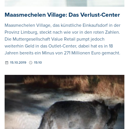
Maasmechelen Village: Das Verlust-Center
Maasmechelen Village, das künstliche Einkaufsdorf in der
Provinz Limburg, steckt nach wie vor in den roten Zahlen.
Die Muttergesellschaft Value Retail pumpt jedoch
weiterhin Geld in das Outlet-Center, dabei hat es in 18
Jahren bereits ein Minus von 271 Millionen Euro gemacht.
15.10.2019
15:10