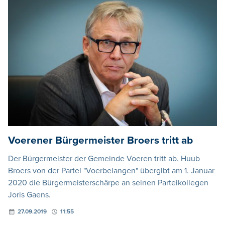
Voerener Bürgermeister Broers tritt ab
Der Bürgermeister der Gemeinde Voeren tritt ab. Huub
Broers von der Partei "Voerbelangen" übergibt am 1. Januar
2020 die Bürgermeisterschärpe an seinen Parteikollegen
Joris Gaens.
27.09.2019
11:55