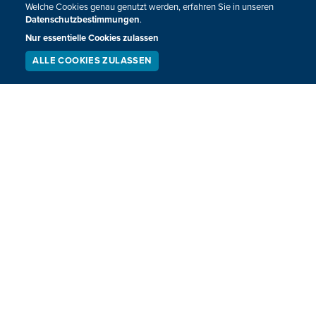
Welche Cookies genau genutzt werden, erfahren Sie in unseren
Datenschutzbestimmungen
.
Nur essentielle Cookies zulassen
ALLE COOKIES ZULASSEN
SERVICE
LIVESTREAM
PODCAST
SUCHEN
Vollelektrische Leichtflugzeuge starten ab
Juli in Lüttich und Maastricht
Von den Regionalflughäfen Lüttich, Maastricht und
Würselen aus werden im Sommer vollelektrisch betriebene
Flugzeuge verkehren. Damit werden erstmals
internationale elektrische Flüge für die Öffentlichkeit
angeboten.
18.06.2024
12:56