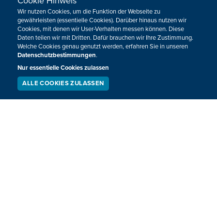
Cookie Hinweis
Wir nutzen Cookies, um die Funktion der Webseite zu
gewährleisten (essentielle Cookies). Darüber hinaus nutzen wir
Cookies, mit denen wir User-Verhalten messen können. Diese
Daten teilen wir mit Dritten. Dafür brauchen wir Ihre Zustimmung.
Welche Cookies genau genutzt werden, erfahren Sie in unseren
Datenschutzbestimmungen
.
Nur essentielle Cookies zulassen
ALLE COOKIES ZULASSEN
SERVICE
LIVESTREAM
PODCAST
SUCHEN
A44 teilweise nur noch eine Spur zwischen
Aachen-Brand und Aachen-Lichtenbusch
befahrbar
Ab Mittwoch werden auf der A44 zwischen Aachen-Brand
und Aachen-Lichtenbusch in Richtung Belgien an
mehreren Stellen Bäume gerodet. Dort müssen
Verkehrsschildbrücken ersetzt werden.