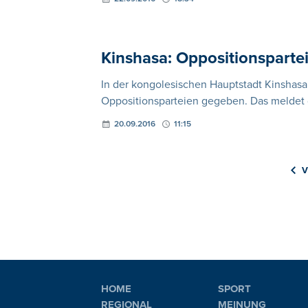
Kinshasa: Oppositionsparte
In der kongolesischen Hauptstadt Kinshasa
Oppositionsparteien gegeben. Das meldet 
20.09.2016
11:15
V
HOME
SPORT
REGIONAL
MEINUNG