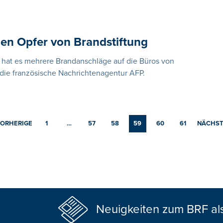
ien Opfer von Brandstiftung
 hat es mehrere Brandanschläge auf die Büros von
die französische Nachrichtenagentur AFP.
ORHERIGE
1
…
57
58
59
60
61
NÄCHST
Neuigkeiten zum BRF al