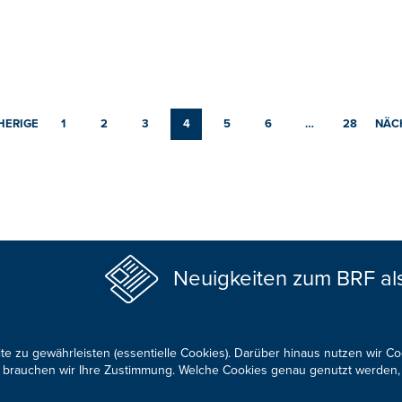
HERIGE
1
2
3
4
5
6
…
28
NÄC
Neuigkeiten zum BRF al
te zu gewährleisten (essentielle Cookies). Darüber hinaus nutzen wir C
für brauchen wir Ihre Zustimmung. Welche Cookies genau genutzt werden,