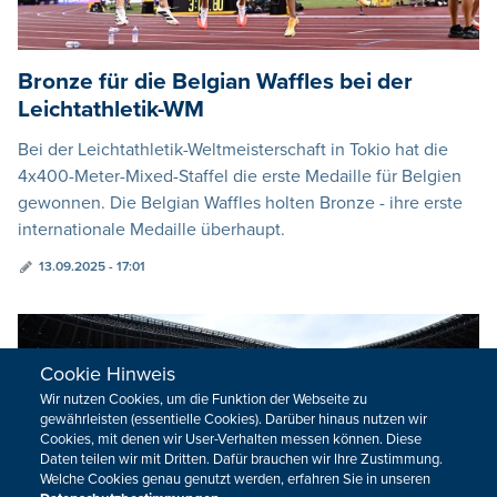
Bronze für die Belgian Waffles bei der
Leichtathletik-WM
Bei der Leichtathletik-Weltmeisterschaft in Tokio hat die
4x400-Meter-Mixed-Staffel die erste Medaille für Belgien
gewonnen. Die Belgian Waffles holten Bronze - ihre erste
internationale Medaille überhaupt.
13.09.2025 - 17:01
Cookie Hinweis
Wir nutzen Cookies, um die Funktion der Webseite zu
gewährleisten (essentielle Cookies). Darüber hinaus nutzen wir
Cookies, mit denen wir User-Verhalten messen können. Diese
Daten teilen wir mit Dritten. Dafür brauchen wir Ihre Zustimmung.
Welche Cookies genau genutzt werden, erfahren Sie in unseren