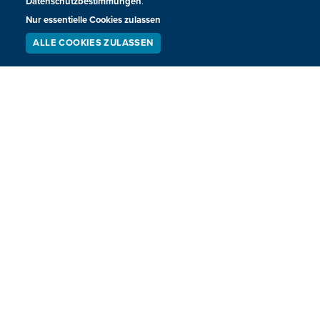
Datenschutzbestimmungen
.
Nur essentielle Cookies zulassen
ALLE COOKIES ZULASSEN
SERVICE
LIVESTREAM
PODCAST
SUCHEN
Leichtathletik WM in Tokio startet am
Samstag - Belgien mit 47 Athleten vertreten
Samstag startet die Leichtathletik Weltmeisterschaft in
Tokio. Belgien geht mit 47 Athleten in das Rennen um die
Medaillen.
12.09.2025
09:30
VORHERIGE
NÄCHSTE