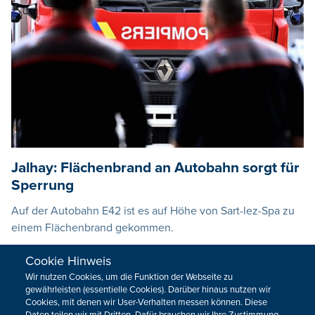
Jalhay: Flächenbrand an Autobahn sorgt für
Sperrung
Auf der Autobahn E42 ist es auf Höhe von Sart-lez-Spa zu
einem Flächenbrand gekommen.
05.09.2022 - 13:08
Cookie Hinweis
Wir nutzen Cookies, um die Funktion der Webseite zu
gewährleisten (essentielle Cookies). Darüber hinaus nutzen wir
VORHERIGE
NÄCHSTE
Cookies, mit denen wir User-Verhalten messen können. Diese