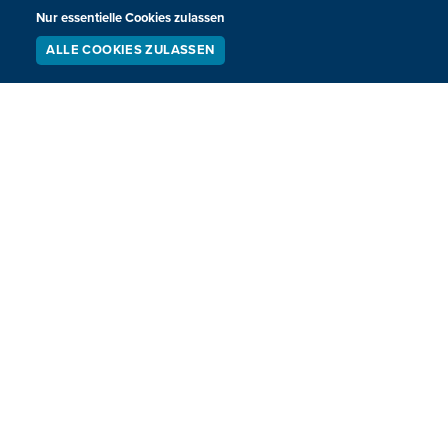
Nur essentielle Cookies zulassen
HOME
SPORT
REGIONAL
MEINUNG
ALLE COOKIES ZULASSEN
SERVICE
LIVESTREAM
PODCAST
NATIONAL
KULTUR
SUCHEN
INTERNATIONAL
WM 2026
Neuigkeiten zum BRF als Newsletter
JETZT ANMELDEN
Sie haben noch Fragen oder Anmerkungen?
KONTAKTIEREN SIE UNS!
Impressum
Datenschutz
Kontakt
Barrierefreiheit