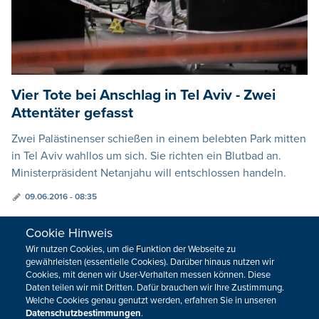
Vier Tote bei Anschlag in Tel Aviv - Zwei
Attentäter gefasst
Zwei Palästinenser schießen in einem belebten Park mitten
in Tel Aviv wahllos um sich. Sie richten ein Blutbad an.
Ministerpräsident Netanjahu will entschlossen handeln.
09.06.2016 - 08:35
Cookie Hinweis
VORHERIGE
NÄCHSTE
Wir nutzen Cookies, um die Funktion der Webseite zu
gewährleisten (essentielle Cookies). Darüber hinaus nutzen wir
Cookies, mit denen wir User-Verhalten messen können. Diese
Daten teilen wir mit Dritten. Dafür brauchen wir Ihre Zustimmung.
Welche Cookies genau genutzt werden, erfahren Sie in unseren
Datenschutzbestimmungen
.