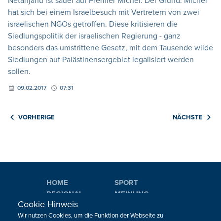
Netanjahu ist sauer auf Premier Michel. Der Grund: Michel
hat sich bei einem Israelbesuch mit Vertretern von zwei
israelischen NGOs getroffen. Diese kritisieren die
Siedlungspolitik der israelischen Regierung - ganz
besonders das umstrittene Gesetz, mit dem Tausende wilde
Siedlungen auf Palästinensergebiet legalisiert werden
sollen.
09.02.2017
07:31
VORHERIGE
NÄCHSTE
HOME
SPORT
REGIONAL
MEINUNG
Cookie Hinweis
NATIONAL
KULTUR
Wir nutzen Cookies, um die Funktion der Webseite zu
INTERNATIONAL
WM 2026