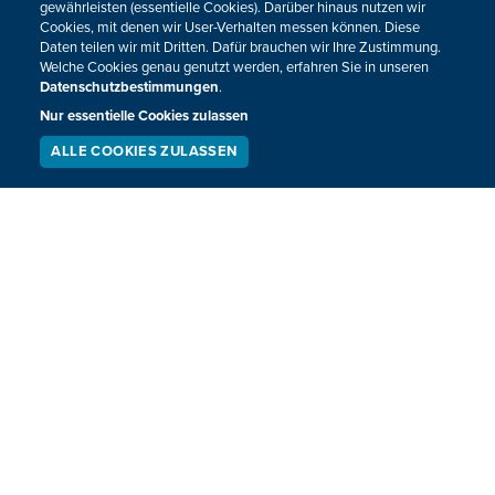
gewährleisten (essentielle Cookies). Darüber hinaus nutzen wir
Cookies, mit denen wir User-Verhalten messen können. Diese
Daten teilen wir mit Dritten. Dafür brauchen wir Ihre Zustimmung.
Neuigkeiten zum BRF als Newsletter
Welche Cookies genau genutzt werden, erfahren Sie in unseren
Datenschutzbestimmungen
.
Nur essentielle Cookies zulassen
JETZT ANMELDEN
ALLE COOKIES ZULASSEN
SERVICE
LIVESTREAM
PODCAST
SUCHEN
Sie haben noch Fragen oder Anmerkungen?
KONTAKTIEREN SIE UNS!
Impressum
Datenschutz
Kontakt
Barrierefreiheit
Cookie-Zustimmung anpassen
Design, Konzept & Programmierung:
Pixelbar
&
Pavonet