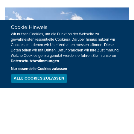
Cookie Hinweis
Wir nutzen Cookies, um die Funktion der Webseite zu
gewährleisten (essentielle Cookies). Darüber hinaus nutzen wir
Cookies, mit denen wir User-Verhalten messen können. Diese
Daten teilen wir mit Dritten. Dafür brauchen wir Ihre Zustimmung.
Welche Cookies genau genutzt werden, erfahren Sie in unseren
Datenschutzbestimmungen
.
Nur essentielle Cookies zulassen
ALLE COOKIES ZULASSEN
SERVICE
LIVESTREAM
PODCAST
SUCHEN
Hilfsgüter-Lieferung für Gazastreifen steht
kurz bevor
Die in Ägypten lagernden Hilfsgüter für die Bewohner des
Gazastreifens sollen spätestens am Samstag dort
ankommen. Das kündigte ein Sprecher der israelischen