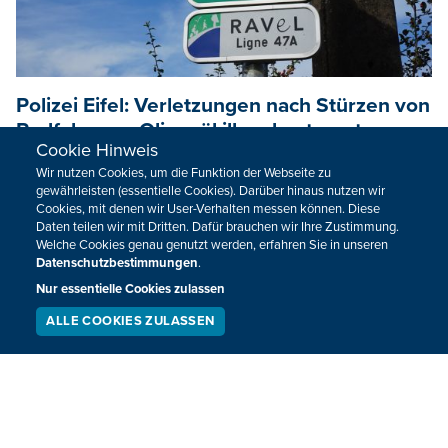
Polizei Eifel: Verletzungen nach Stürzen von
Radfahrern - Olivenöl illegal entsorgt
Cookie Hinweis
Die Polizeizone Eifel meldet verschiedene Unfälle mit
Wir nutzen Cookies, um die Funktion der Webseite zu
Fahrrädern auf den touristischen Radwegen. Am
gewährleisten (essentielle Cookies). Darüber hinaus nutzen wir
Cookies, mit denen wir User-Verhalten messen können. Diese
Samstagmorgen stürzte eine Radfahrerin beim Verlassen
Daten teilen wir mit Dritten. Dafür brauchen wir Ihre Zustimmung.
des Ravel und wurde durch den Rettungsdienst in ein
Welche Cookies genau genutzt werden, erfahren Sie in unseren
Krankenhaus gebracht.
Datenschutzbestimmungen
.
Nur essentielle Cookies zulassen
12.08.2024
13:00
ALLE COOKIES ZULASSEN
SERVICE
LIVESTREAM
PODCAST
SUCHEN