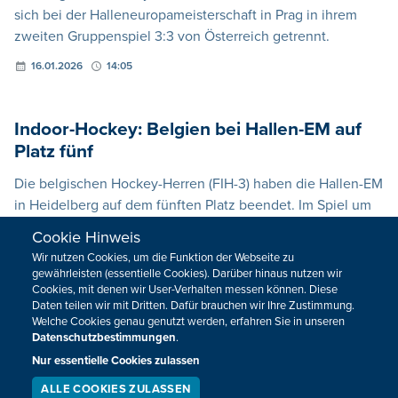
sich bei der Halleneuropameisterschaft in Prag in ihrem
zweiten Gruppenspiel 3:3 von Österreich getrennt.
16.01.2026
14:05
Indoor-Hockey: Belgien bei Hallen-EM auf
Platz fünf
Die belgischen Hockey-Herren (FIH-3) haben die Hallen-EM
in Heidelberg auf dem fünften Platz beendet. Im Spiel um
Platz fünf besiegten die Belgier die Mannschaft aus der
Cookie Hinweis
Schweiz (FIH-13) mit 7:6 (Halbzeit 2:1).
Wir nutzen Cookies, um die Funktion der Webseite zu
gewährleisten (essentielle Cookies). Darüber hinaus nutzen wir
11.01.2026
14:39
Cookies, mit denen wir User-Verhalten messen können. Diese
Daten teilen wir mit Dritten. Dafür brauchen wir Ihre Zustimmung.
Welche Cookies genau genutzt werden, erfahren Sie in unseren
Datenschutzbestimmungen
.
Nur essentielle Cookies zulassen
ALLE COOKIES ZULASSEN