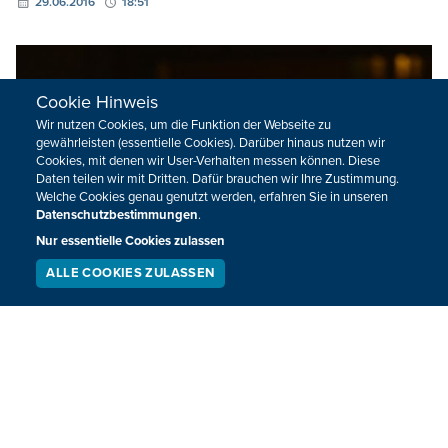
29.06.2016
18:51
Cookie Hinweis
Wir nutzen Cookies, um die Funktion der Webseite zu
gewährleisten (essentielle Cookies). Darüber hinaus nutzen wir
Cookies, mit denen wir User-Verhalten messen können. Diese
Daten teilen wir mit Dritten. Dafür brauchen wir Ihre Zustimmung.
Welche Cookies genau genutzt werden, erfahren Sie in unseren
Datenschutzbestimmungen
.
Nur essentielle Cookies zulassen
ALLE COOKIES ZULASSEN
SERVICE
LIVESTREAM
PODCAST
SUCHEN
Cameron kündigt Maßnahmen gegen
rassistische Übergriffe an
Der britische Premierminister David Cameron hat
Maßnahmen gegen rassistische Übergriffe angekündigt.