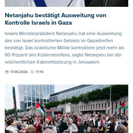
Netanjahu bestätigt Ausweitung von
Kontrolle Israels in Gaza
Israels Ministerpräsident Netanjahu hat eine Ausweitung
des von Israel kontrollierten Gebiets im Gazastreifen
bestätigt. Das israelische Militär kontrolliere jetzt mehr als
60 Prozent des Küstenstreifens, sagte Netanjahu bei der
wöchentlichen Kabinettssitzung in Jerusalem.
17.05.2026
17:15