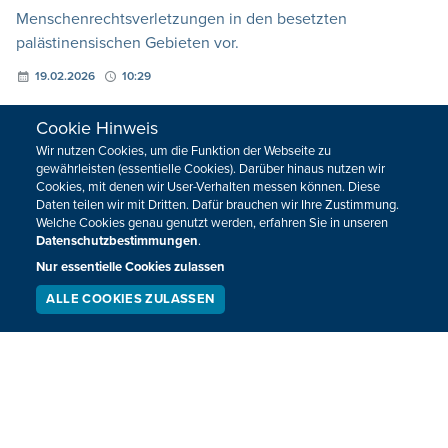
Menschenrechtsverletzungen in den besetzten
palästinensischen Gebieten vor.
19.02.2026
10:29
Cookie Hinweis
VORHERIGE
NÄCHSTE
Wir nutzen Cookies, um die Funktion der Webseite zu
gewährleisten (essentielle Cookies). Darüber hinaus nutzen wir
Cookies, mit denen wir User-Verhalten messen können. Diese
Daten teilen wir mit Dritten. Dafür brauchen wir Ihre Zustimmung.
Welche Cookies genau genutzt werden, erfahren Sie in unseren
Datenschutzbestimmungen
.
HOME
SPORT
Nur essentielle Cookies zulassen
REGIONAL
MEINUNG
ALLE COOKIES ZULASSEN
SERVICE
LIVESTREAM
PODCAST
NATIONAL
KULTUR
SUCHEN
INTERNATIONAL
WM 2026
Neuigkeiten zum BRF als Newsletter