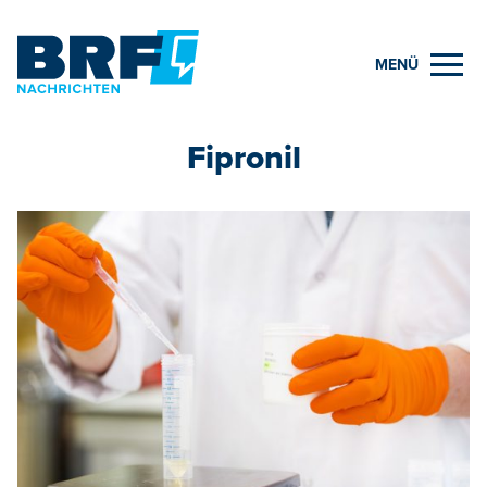
MENÜ
Fipronil