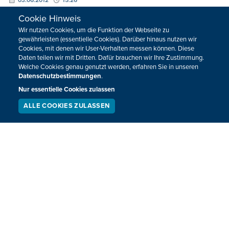
03.06.2012
15:26
Cookie Hinweis
Wir nutzen Cookies, um die Funktion der Webseite zu
gewährleisten (essentielle Cookies). Darüber hinaus nutzen wir
Cookies, mit denen wir User-Verhalten messen können. Diese
Daten teilen wir mit Dritten. Dafür brauchen wir Ihre Zustimmung.
Welche Cookies genau genutzt werden, erfahren Sie in unseren
Datenschutzbestimmungen
.
Nur essentielle Cookies zulassen
ALLE COOKIES ZULASSEN
SERVICE
LIVESTREAM
PODCAST
SUCHEN
"Dark Shadows": Tim und Johnnys siebter
Streich
Die Filme von Tim Burton haben einen ganz eigenen Stil.
Und wenn dann auch noch Johnny Depp mit von der Partie
ist, weiß man, worauf man sich einlässt.