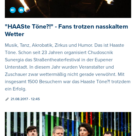
"HAASte Töne?!" - Fans trotzen nasskaltem
Wetter
Musik, Tanz, Akrobatik, Zirkus und Humor. Das ist Haaste
Töne. Schon seit 23 Jahren organisiert Chudoscnik
Sunergia das Straßentheaterfestival in der Eupener
Unterstadt. In diesem Jahr wurden Veranstalter und
Zuschauer zwar wettermäßig nicht gerade verwöhnt. Mit
insgesamt 1500 Besuchern war das Haaste Töne?! trotzdem
ein Erfolg.
21.08.2017 - 12:45