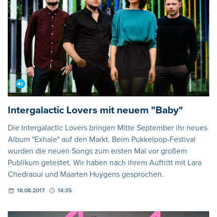
Intergalactic Lovers mit neuem "Baby"
Die Intergalactic Lovers bringen Mitte September ihr neues
Album "Exhale" auf den Markt. Beim Pukkelpop-Festival
wurden die neuen Songs zum ersten Mal vor großem
Publikum getestet. Wir haben nach ihrem Auftritt mit Lara
Chedraoui und Maarten Huygens gesprochen.
18.08.2017
14:35