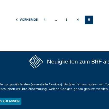
VORHERIGE
1
…
3
4
5
Neuigkeiten zum BRF al
te zu gewährleisten (essentielle Cookies). Darüber hinaus nutzen wir C
für brauchen wir Ihre Zustimmung. Welche Cookies genau genutzt werden,
KONTAKTIEREN SIE UNS!
ES ZULASSEN
okie-Zustimmung anpassen