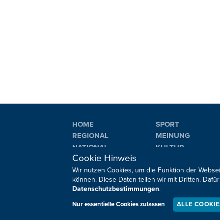
HOME
SPORT
REGIONAL
MEINUNG
NATIONAL
KULTUR
Cookie Hinweis
INTERNATIONAL
WM 2026
Wir nutzen Cookies, um die Funktion der Websei
können. Diese Daten teilen wir mit Dritten. Da
Datenschutzbestimmungen
.
Sie haben noch Fragen oder Anmerkungen?
Nur essentielle Cookies zulassen
ALLE COOKI
Impressum
Datenschutz
Kontakt
Barrierefreiheit
Co