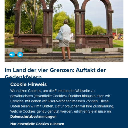
Im Land der vier Grenzen: Auftakt der
Gedenkfeiern
Cookie Hinweis
In Herbesthal ist die Gedenkstätte am ehemaligen
Wir nutzen Cookies, um die Funktion der Webseite zu
Preußischen Grenzbahnhof eingeweiht worden. Die
gewährleisten (essentielle Cookies). Darüber hinaus nutzen wir
Veranstaltung war gleichzeitig Auftakt zu den
Cookies, mit denen wir User-Verhalten messen können. Diese
Daten teilen wir mit Dritten. Dafür brauchen wir Ihre Zustimmung.
Gedenkfeierlichkeiten zum Ausbruch des Ersten
Welche Cookies genau genutzt werden, erfahren Sie in unseren
Weltkriegs der Gemeinden Lontzen, Kelmis, Welkenraedt
Datenschutzbestimmungen
.
und Bleiberg.
Nur essentielle Cookies zulassen