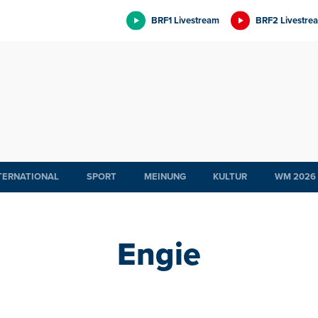
BRF1 Livestream
BRF2 Livestre
TERNATIONAL
SPORT
MEINUNG
KULTUR
WM 2026
Engie