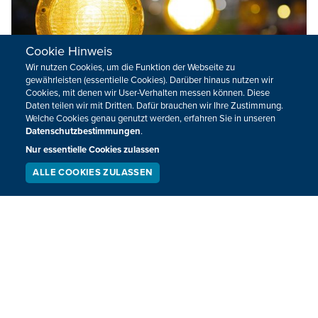
Cookie Hinweis
Wir nutzen Cookies, um die Funktion der Webseite zu
gewährleisten (essentielle Cookies). Darüber hinaus nutzen wir
Cookies, mit denen wir User-Verhalten messen können. Diese
Daten teilen wir mit Dritten. Dafür brauchen wir Ihre Zustimmung.
Welche Cookies genau genutzt werden, erfahren Sie in unseren
Sperrung der Autobahnverbindung E25-
Datenschutzbestimmungen
.
E40/A602
Nur essentielle Cookies zulassen
ALLE COOKIES ZULASSEN
Die Autobahnverbindung zwischen der E25-E40/A602 wird
SERVICE
LIVESTREAM
PODCAST
ab Dienstag sieben Nächte wegen Bauarbeiten gesperrt.
SUCHEN
Das hat Sofico, der Betreiber des wallonischen
Autobahnnetzes, bekanntgegeben.
10.06.2025
13:00
NÄCHSTE