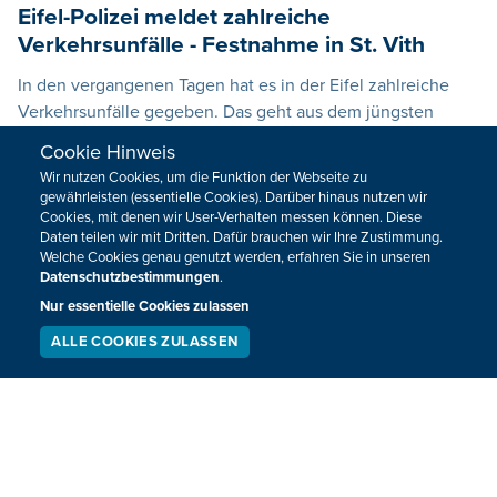
Eifel-Polizei meldet zahlreiche
Verkehrsunfälle - Festnahme in St. Vith
In den vergangenen Tagen hat es in der Eifel zahlreiche
Verkehrsunfälle gegeben. Das geht aus dem jüngsten
Bericht der Polizei hervor.
Cookie Hinweis
17.10.2022 - 13:00
Wir nutzen Cookies, um die Funktion der Webseite zu
gewährleisten (essentielle Cookies). Darüber hinaus nutzen wir
Cookies, mit denen wir User-Verhalten messen können. Diese
Daten teilen wir mit Dritten. Dafür brauchen wir Ihre Zustimmung.
Welche Cookies genau genutzt werden, erfahren Sie in unseren
Datenschutzbestimmungen
.
Nur essentielle Cookies zulassen
ALLE COOKIES ZULASSEN
SERVICE
LIVESTREAM
PODCAST
SUCHEN