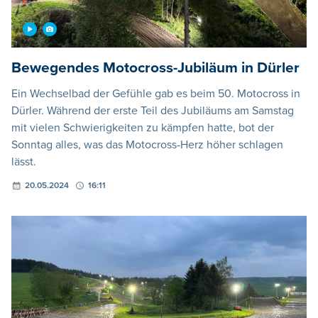
Bewegendes Motocross-Jubiläum in Dürler
Ein Wechselbad der Gefühle gab es beim 50. Motocross in
Dürler. Während der erste Teil des Jubiläums am Samstag
mit vielen Schwierigkeiten zu kämpfen hatte, bot der
Sonntag alles, was das Motocross-Herz höher schlagen
lässt.
20.05.2024
16:11