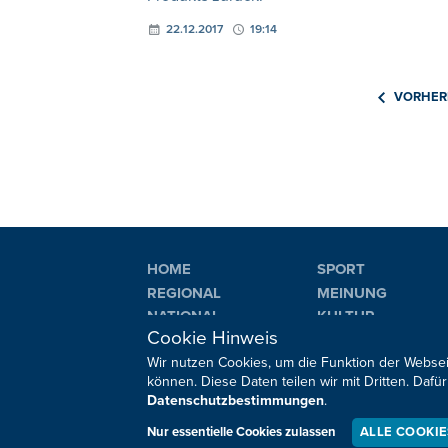
22.12.2017
19:14
VORHER
HOME
SPORT
REGIONAL
MEINUNG
NATIONAL
KULTUR
Cookie Hinweis
INTERNATIONAL
WM 2026
Wir nutzen Cookies, um die Funktion der Websei
können. Diese Daten teilen wir mit Dritten. Da
Datenschutzbestimmungen
.
Sie haben noch Fragen oder Anmerkungen?
Nur essentielle Cookies zulassen
ALLE COOKI