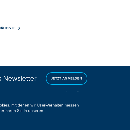
NÄCHSTE
s Newsletter
JETZT ANMELDEN
ookies, mit denen wir User-Verhalten messen
 erfahren Sie in unseren
Design, Konzept & Programmierung:
Pixelbar
&
Pavonet