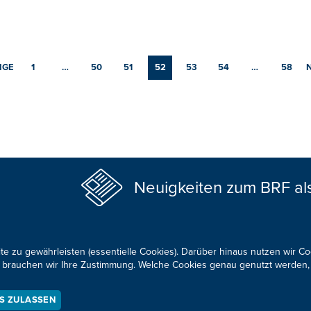
IGE
1
…
50
51
52
53
54
…
58
Neuigkeiten zum BRF al
te zu gewährleisten (essentielle Cookies). Darüber hinaus nutzen wir C
für brauchen wir Ihre Zustimmung. Welche Cookies genau genutzt werden,
KONTAKTIEREN SIE UNS!
ES ZULASSEN