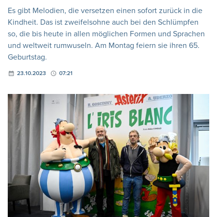
Es gibt Melodien, die versetzen einen sofort zurück in die
Kindheit. Das ist zweifelsohne auch bei den Schlümpfen
so, die bis heute in allen möglichen Formen und Sprachen
und weltweit rumwuseln. Am Montag feiern sie ihren 65.
Geburtstag.
23.10.2023
07:21