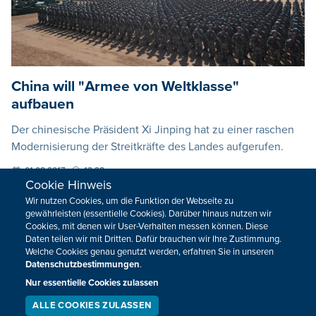
China will "Armee von Weltklasse"
aufbauen
Der chinesische Präsident Xi Jinping hat zu einer raschen
Modernisierung der Streitkräfte des Landes aufgerufen.
01.08.2017
13:38
Cookie Hinweis
Wir nutzen Cookies, um die Funktion der Webseite zu
VORHERIGE
NÄCHSTE
gewährleisten (essentielle Cookies). Darüber hinaus nutzen wir
Cookies, mit denen wir User-Verhalten messen können. Diese
Daten teilen wir mit Dritten. Dafür brauchen wir Ihre Zustimmung.
Welche Cookies genau genutzt werden, erfahren Sie in unseren
Datenschutzbestimmungen
.
Nur essentielle Cookies zulassen
HOME
SPORT
ALLE COOKIES ZULASSEN
SERVICE
LIVESTREAM
PODCAST