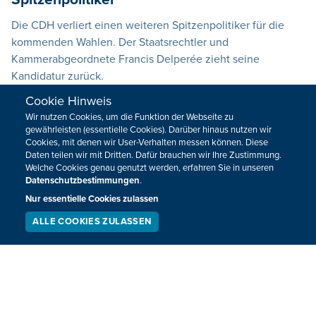
Die CDH verliert einen weiteren Spitzenpolitiker für die
kommenden Wahlen. Der Staatsrechtler und
Kammerabgeordnete Francis Delperée zieht seine
Kandidatur zurück.
Cookie Hinweis
02.04.2019
18:08
Wir nutzen Cookies, um die Funktion der Webseite zu
gewährleisten (essentielle Cookies). Darüber hinaus nutzen wir
VORHERIGE
NÄCHSTE
Cookies, mit denen wir User-Verhalten messen können. Diese
Daten teilen wir mit Dritten. Dafür brauchen wir Ihre Zustimmung.
Welche Cookies genau genutzt werden, erfahren Sie in unseren
Datenschutzbestimmungen
.
Nur essentielle Cookies zulassen
ALLE COOKIES ZULASSEN
SERVICE
LIVESTREAM
PODCAST
HOME
SPORT
SUCHEN
REGIONAL
MEINUNG
NATIONAL
KULTUR
INTERNATIONAL
WM 2026