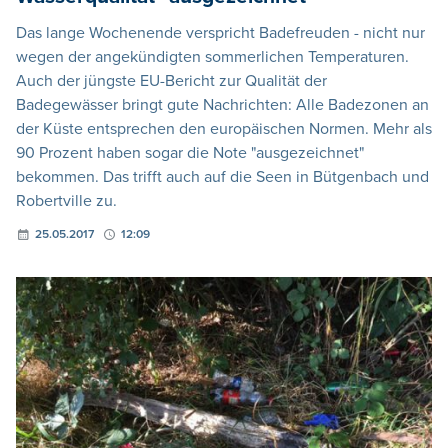
Das lange Wochenende verspricht Badefreuden - nicht nur
wegen der angekündigten sommerlichen Temperaturen.
Auch der jüngste EU-Bericht zur Qualität der
Badegewässer bringt gute Nachrichten: Alle Badezonen an
der Küste entsprechen den europäischen Normen. Mehr als
90 Prozent haben sogar die Note "ausgezeichnet"
bekommen. Das trifft auch auf die Seen in Bütgenbach und
Robertville zu.
25.05.2017
12:09