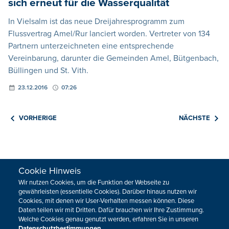
sich erneut für die Wasserqualität
In Vielsalm ist das neue Dreijahresprogramm zum
Flussvertrag Amel/Rur lanciert worden. Vertreter von 134
Partnern unterzeichneten eine entsprechende
Vereinbarung, darunter die Gemeinden Amel, Bütgenbach,
Büllingen und St. Vith.
23.12.2016
07:26
VORHERIGE
NÄCHSTE
Cookie Hinweis
Wir nutzen Cookies, um die Funktion der Webseite zu
HOME
SPORT
gewährleisten (essentielle Cookies). Darüber hinaus nutzen wir
REGIONAL
MEINUNG
Cookies, mit denen wir User-Verhalten messen können. Diese
NATIONAL
KULTUR
Daten teilen wir mit Dritten. Dafür brauchen wir Ihre Zustimmung.
Welche Cookies genau genutzt werden, erfahren Sie in unseren
INTERNATIONAL
WM 2026
Datenschutzbestimmungen
.