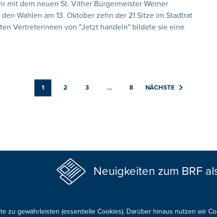
ir mit dem neuen St. Vither Bürgermeister Werner
 den Wahlen am 13. Oktober zehn der 21 Sitze im Stadtrat
n Vertreterinnen von "Jetzt handeln" bildete sie eine
1
2
3
…
8
NÄCHSTE
Neuigkeiten zum BRF al
te zu gewährleisten (essentielle Cookies). Darüber hinaus nutzen wir C