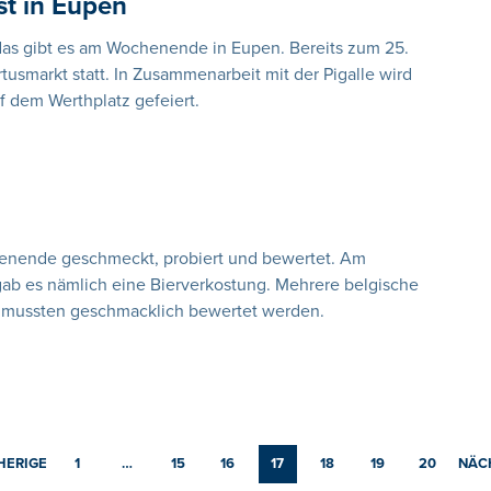
st in Eupen
das gibt es am Wochenende in Eupen. Bereits zum 25.
usmarkt statt. In Zusammenarbeit mit der Pigalle wird
 dem Werthplatz gefeiert.
henende geschmeckt, probiert und bewertet. Am
b es nämlich eine Bierverkostung. Mehrere belgische
d mussten geschmacklich bewertet werden.
HERIGE
1
…
15
16
17
18
19
20
NÄC