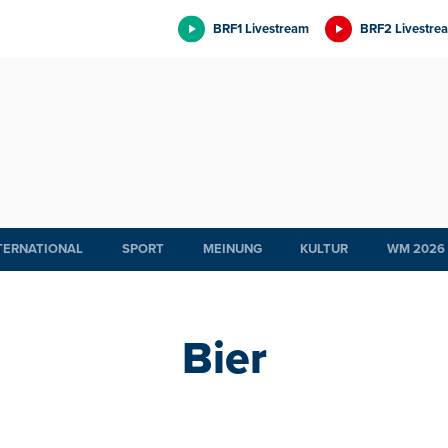
BRF1 Livestream
BRF2 Livestre
TERNATIONAL
SPORT
MEINUNG
KULTUR
WM 2026
Bier